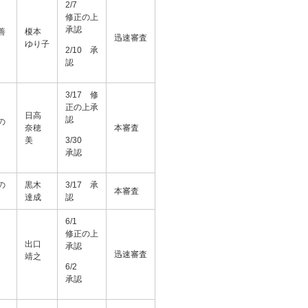
2/7
修正の上
承認
善
榎本
迅速審査
ゆり子
2/10 承
認
3/17 修
正の上承
日高
認
の
奈穂
本審査
美
3/30
承認
の
黒木
3/17 承
本審査
達成
認
6/1
修正の上
出口
承認
迅速審査
靖之
6/2
承認