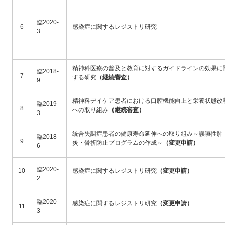
臨2020-
6
感染症に関するレジストリ研究
3
精神科医療の普及と教育に対するガイドラインの効果に
臨2018-
7
する研究
（継続審査）
9
精神科デイケア患者における口腔機能向上と栄養状態改
臨2019-
8
への取り組み
（継続審査）
3
統合失調症患者の健康寿命延伸への取り組み～誤嚥性肺
臨2018-
9
炎・骨折防止プログラムの作成～
（変更申請）
6
臨2020-
10
感染症に関するレジストリ研究
（変更申請）
2
臨2020-
感染症に関するレジストリ研究
（変更申請）
11
3