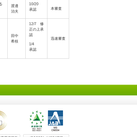
る
10/20
渡邊
本審査
承認
治夫
12/7 修
正の上承
認
田中
迅速審査
希枝
1/4
承認