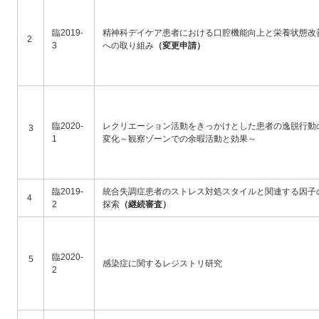
臨2019-
精神科デイケア患者における口腔機能向上と栄養状態改
2
3
への取り組み
（変更申請）
臨2020-
レクリエーション活動をきっかけとした患者の逸脱行動
3
1
変化～観察ゾーンでの余暇活動と効果～
臨2019-
統合失調症患者のストレス対処スタイルと関連する因子
4
2
探索
（継続審査）
臨2020-
5
感染症に関するレジストリ研究
2