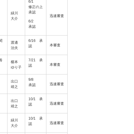
6/1
修正の上
承認
緑川
迅速審査
大介
6/2
承認
関
6/16 承
渡邊
本審査
認
治夫
善
7/21 承
榎本
本審査
認
ゆり子
9/8
出口
迅速審査
承認
靖之
10/1 承
出口
迅速審査
認
靖之
10/1 承
緑川
迅速審査
認
大介