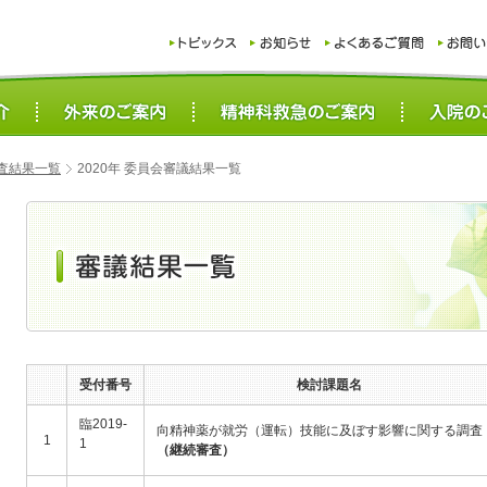
査結果一覧
2020年 委員会審議結果一覧
受付番号
検討課題名
臨2019-
向精神薬が就労（運転）技能に及ぼす影響に関する調査
1
1
（継続審査）