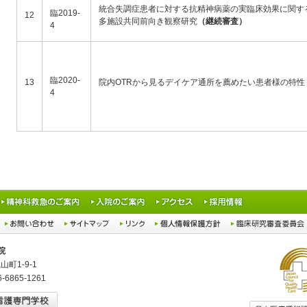
統合失調症患者に対する抗精神病薬の実臨床効果に関す
臨2019-
12
多施設共同前向き観察研究
（継続審査）
4
臨2020-
13
院内OTRから見るデイケア通所を薦めたい患者様の特性
4
院
山町1-9-1
06-6865-1261