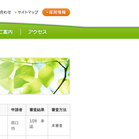
申請者
審査結果
審査方法
1/28 承
田口
本審査
認
功