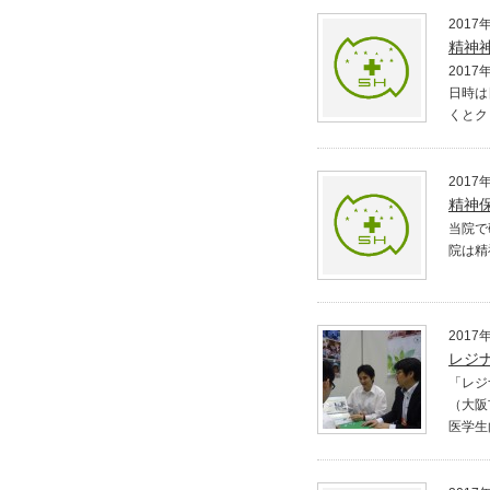
2017
精神
201
日時は
くとク
2017
精神
当院で
院は精
2017
レジナ
「レジ
（大阪
医学生