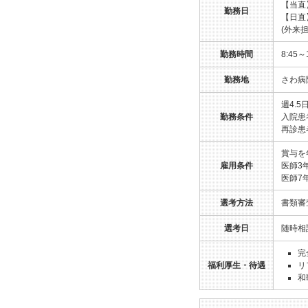
【当直
勤務日
【日直
(外来
勤務時間
8:45～
勤務地
さわ病
週4.
勤務条件
入院患
再診患
賞与を
雇用条件
医師3年
医師7年
選考方法
書類審
選考日
随時相
完
福利厚生・待遇
リ
和