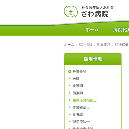
ホーム
採用情報
募集要項
精神保健
募集要項
医師
看護師
薬剤師
精神保健福祉士
作業療法士
食養課
理学療法士