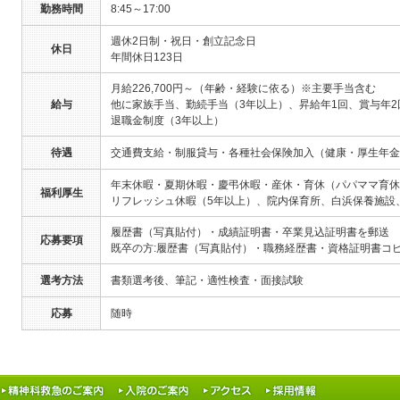
勤務時間
8:45～17:00
週休2日制・祝日・創立記念日
休日
年間休日123日
月給226,700円～（年齢・経験に依る）※主要手当含む
給与
他に家族手当、勤続手当（3年以上）、昇給年1回、賞与年2
退職金制度（3年以上）
待遇
交通費支給・制服貸与・各種社会保険加入（健康・厚生年金
年末休暇・夏期休暇・慶弔休暇・産休・育休（パパママ育休
福利厚生
リフレッシュ休暇（5年以上）、院内保育所、白浜保養施設
履歴書（写真貼付）・成績証明書・卒業見込証明書を郵送
応募要項
既卒の方:履歴書（写真貼付）・職務経歴書・資格証明書コ
選考方法
書類選考後、筆記・適性検査・面接試験
応募
随時