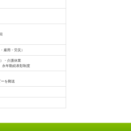
回
・雇用・労災）
）・介護休業
、永年勤続表彰制度
ピーを郵送